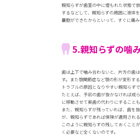
親知らずが歯茎の中に埋もれた状態で
するなどして、親知らずの周囲に液体
嚢胞ができたからといって、すぐに痛
5.親知らずの噛
歯は上下で噛み合わないと、片方の歯は
す。また顎関節症など顎の形が変形する
トラブルの原因となりやすい親知らず
たとえば、手前の歯が抜かなければ成
に移動させて奥歯の代わりにすること
また、親知らずが残っていれば、歯を
が、親知らずであれば保険が適用され
このように親知らずの残しておくこと
く必要など全くないのです。